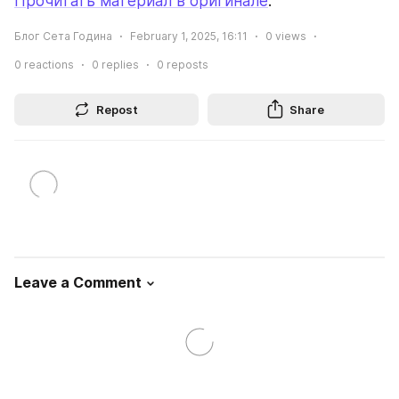
Прочитать материал в оригинале
.
Блог Сета Година
February 1, 2025, 16:11
0
views
0
reactions
0
replies
0
reposts
Repost
Share
Leave a Comment