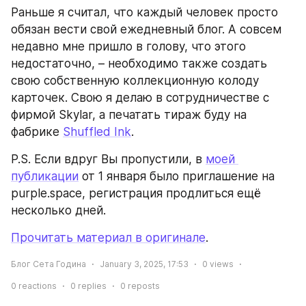
Раньше я считал, что каждый человек просто 
обязан вести свой ежедневный блог. А совсем 
недавно мне пришло в голову, что этого 
недостаточно, – необходимо также создать 
свою собственную коллекционную колоду 
карточек. Свою я делаю в сотрудничестве с 
фирмой Skylar, а печатать тираж буду на 
фабрике 
Shuffled Ink
.
P.S. Если вдруг Вы пропустили, в 
моей 
публикации
 от 1 января было приглашение на 
purple.space, регистрация продлиться ещё 
несколько дней.
Прочитать материал в оригинале
.
Блог Сета Година
January 3, 2025, 17:53
0
views
0
reactions
0
replies
0
reposts