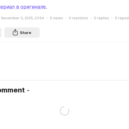
ериал в оригинале
.
November 3, 2025, 23:54
0
views
0
reactions
0
replies
0
repos
Share
Comment