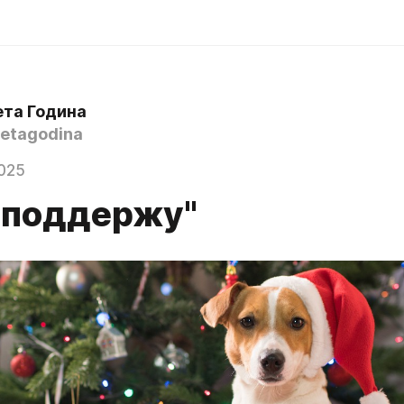
ета Година
etagodina
025
с поддержу"