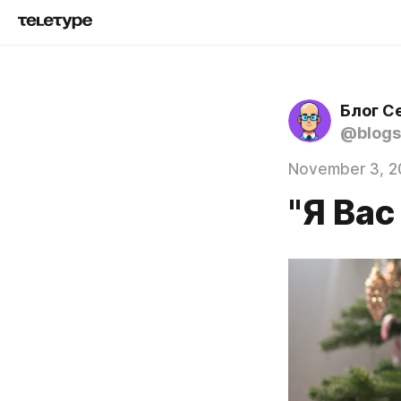
Блог С
@blogs
November 3, 2
"Я Ва