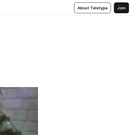
About Teletype
Join