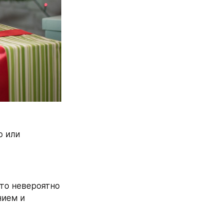
 или 
то невероятно 
ием и 