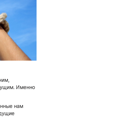
им, 
ущим. Именно 
нные нам 
дущие 