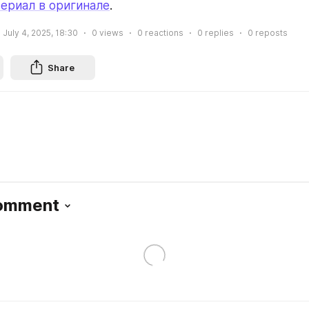
ериал в оригинале
.
July 4, 2025, 18:30
0
views
0
reactions
0
replies
0
reposts
Share
Comment