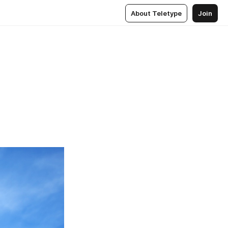
About Teletype
Join