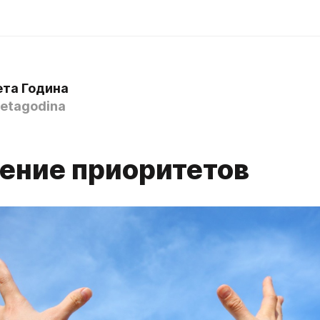
ета Година
etagodina
ение приоритетов