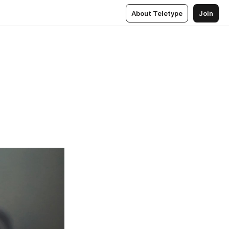
About Teletype
Join