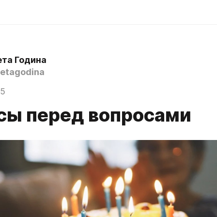
ета Година
etagodina
25
сы перед вопросами