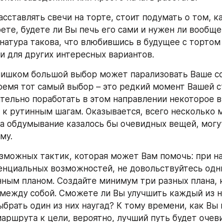
сставлять свечи на торте, стоит подумать о том, ка
ете, будете ли Вы печь его сами и нужен ли вообще
натура такова, что влюбившись в будущее с тортом 
и для других интересных вариантов.
лишком большой выбор может парализовать Ваше соз
ремя тот самый выбор – это редкий момент Вашей с
тельно поработать в этом направлении некоторое в
 к рутинным шагам. Оказывается, всего несколько м
а обдумывание казалось бы очевидных вещей, могут
му.
озможных тактик, которая может Вам помочь: при на
нциальных возможностей, не довольствуйтесь одн
ным планом. Создайте минимум три разных плана, к
между собой. Сможете ли Вы улучшить каждый из ни
ыбрать один из них наугад? К тому времени, как Вы 
аршрута к цели, вероятно, лучший путь будет очев