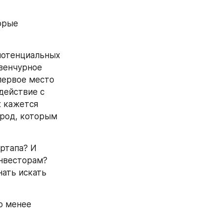
рые 
отенциальных 
венчурное 
первое место 
ействие с 
 кажется 
род, которым 
ртапа? И 
нвесторам? 
ать искать 
 менее 