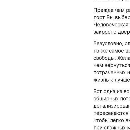
Прежде чем ра
торт Вы выбер
Человеческая 
закроете двер
Безусловно, с
то же самое в
свободы. Жела
чем вернуться
потраченных н
жизнь к лучше
Вот одна из в
обширных поте
детализирован
пересекаются 
чтобы легко в
три сложных м