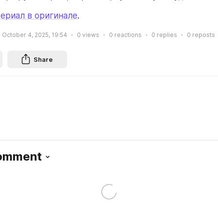
ериал в оригинале
.
October 4, 2025, 19:54
0
views
0
reactions
0
replies
0
reposts
Share
Comment