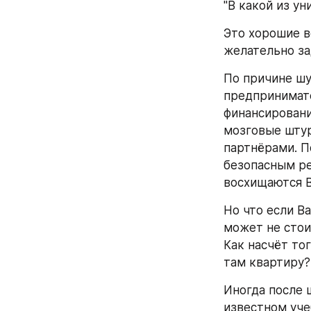
"В какой из у
Это хорошие в
желательно за
По причине шу
предпринимате
финансировани
мозговые штур
партнёрами. П
безопасным ре
восхищаются 
Но что если В
может не стои
Как насчёт то
там квартиру?
Иногда после 
известном уче