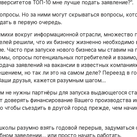
ниверситетов ТОП-10 мне лучше подать заявление?".
опросы. Но за ними могут скрываться вопросы, кото
дать в первую очередь.
михи вокруг информационной отрасли, множество п
лей решили, что их бизнесу жизненно необходимо 
е. Часто при запуске нового бизнеса мы ставим на 
мы, опросы потенциальных потребителей и взаимод
одача заявлений на вакансии в известных компаниях
шением, но так ли это на самом деле? Переезд в го
Ваши друзья, кажется разумным шагом…
ам не нужны партнёры для запуска выдающегося ста
т доверять финансирование Вашего производства и
го чтобы съездить в другой город прежде, чем начин
школы разумно взять годовой перерыв, задуматься о
бном заведении… или просто начать работать.