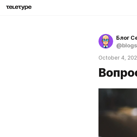
Блог С
@blogs
October 4, 20
Вопро