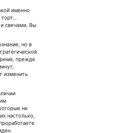
кой именно 
 торт… 
и свечами, Вы 
нание, но в 
тратегической 
ремя, прежде 
инут, 
 изменить 
личии 
им 
оторые не 
х настолько, 
проработаете 
иден.