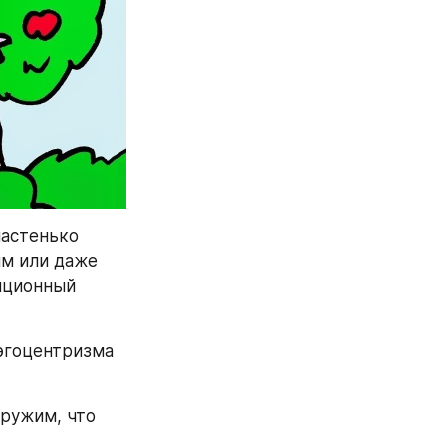
астенько 
м или даже 
иционный 
эгоцентризма 
ружим, что 