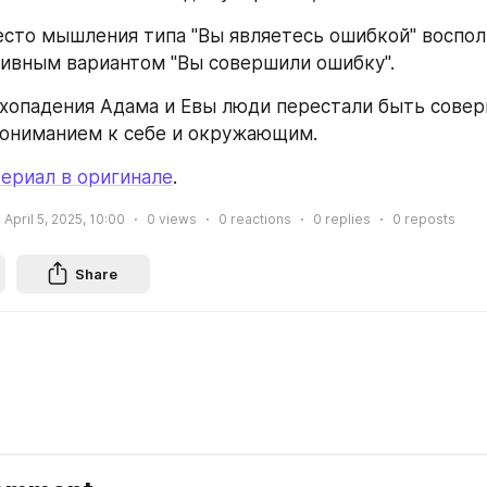
сто мышления типа "Вы являетесь ошибкой" восполь
ивным вариантом "Вы совершили ошибку".
хопадения Адама и Евы люди перестали быть совер
пониманием к себе и окружающим.
ериал в оригинале
.
April 5, 2025, 10:00
0
views
0
reactions
0
replies
0
reposts
Share