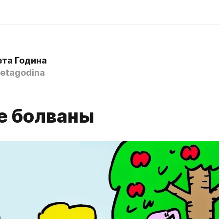
ета Година
etagodina
е болваны