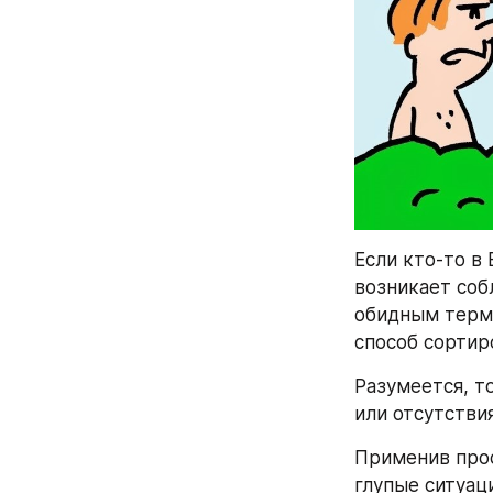
Если кто-то в
возникает соб
обидным терми
способ сортир
Разумеется, то
или отсутстви
Применив прос
глупые ситуац