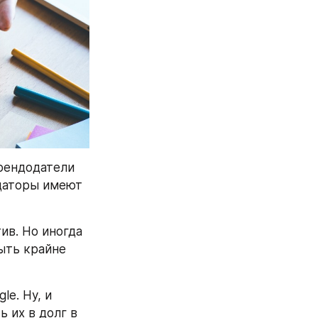
рендодатели 
даторы имеют 
в. Но иногда 
ть крайне 
e. Ну, и 
их в долг в 