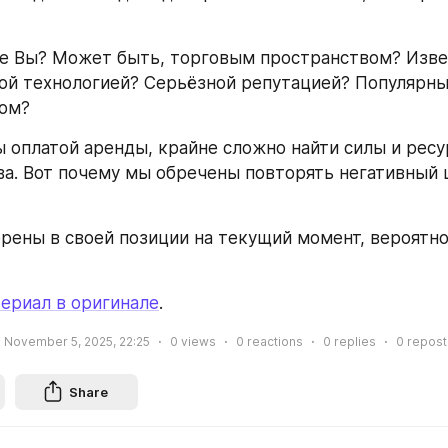
е Вы? Может быть, торговым пространством? Изве
ой технологией? Серьёзной репутацией? Популярны
сом?
ы оплатой аренды, крайне сложно найти силы и ресу
ва. Вот почему мы обречены повторять негативный ц
ерены в своей позиции на текущий момент, вероятно,
ериал в оригинале
.
November 5, 2025, 22:25
0
views
0
reactions
0
replies
0
repost
Share