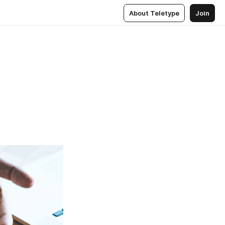
About Teletype
Join