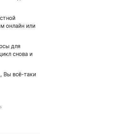
стной 
м онлайн или 
рсы для 
икл снова и 
 Вы всё-таки 
s