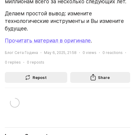
миллионам всего за несколько следующих лет.
Делаем простой вывод: измените 
технологические инструменты и Вы измените 
будущее.
Прочитать материал в оригинале
.
Блог Сета Година
May 6, 2025, 21:58
0
views
0
reactions
0
replies
0
reposts
Repost
Share