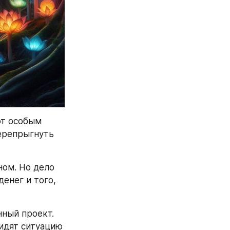
т особым 
репрыгнуть 
ом. Но дело 
енег и того, 
ный проект. 
идят ситуацию 