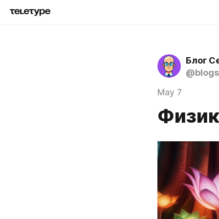
Блог С
@blogs
May 7
Физик