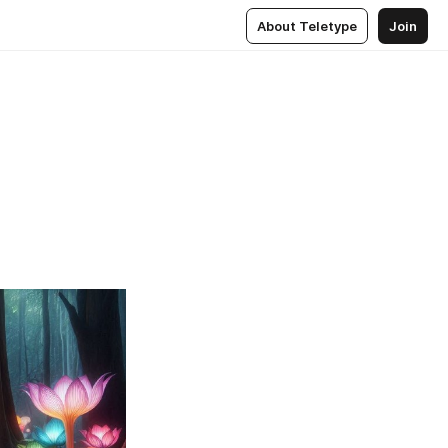
About Teletype
Join