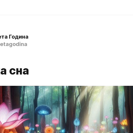
ета Година
etagodina
а сна