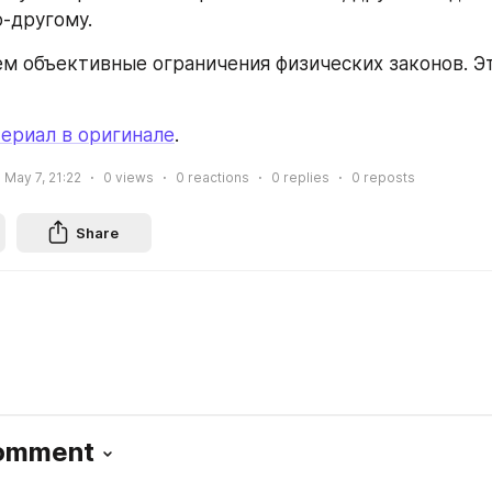
-другому.
м объективные ограничения физических законов. Эт
ериал в оригинале
.
May 7, 21:22
0
views
0
reactions
0
replies
0
reposts
Share
Comment