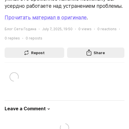
усердно работаете над устранением проблемы.
Прочитать материал в оригинале
.
Блог Сета Година
July 7, 2025, 19:50
0
views
0
reactions
0
replies
0
reposts
Repost
Share
Leave a Comment