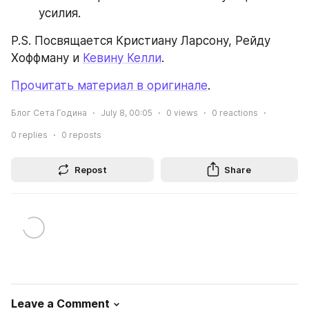
усилия.
P.S. Посвящается Кристиану Ларсону, Рейду 
Хоффману и 
Кевину Келли
.
Прочитать материал в оригинале
.
Блог Сета Година
July 8, 00:05
0
views
0
reactions
0
replies
0
reposts
Repost
Share
Leave a Comment