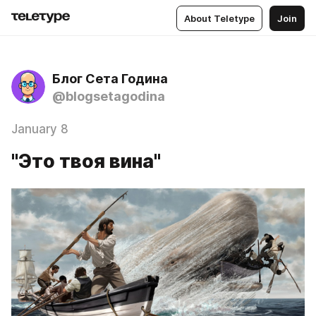
About Teletype
Join
Блог Сета Година
@blogsetagodina
January 8
"Это твоя вина"