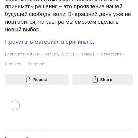
принимать решения – это проявление нашей 
будущей свободы воли. Вчерашний день уже не 
повторится, но завтра мы сможем сделать 
новый выбор.
Прочитать материал в оригинале
.
Блог Сета Година
January 8, 23:51
0
views
0
reactions
0
replies
0
reposts
Repost
Share