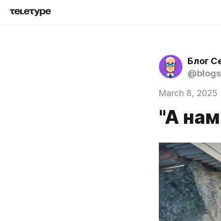
Блог С
@blogs
March 8, 2025
"А нам