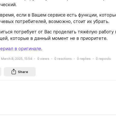
ческий.
 время, если в Вашем сервисе есть функции, которы
чевых потребителей, возможно, стоит их убрать.
иться потребует от Вас проделать тяжёлую работу п
щей, которые в данный момент не в приоритете.
ериал в оригинале
.
March 8, 2025, 15:54
0
views
0
reactions
0
replies
0
reposts
Share