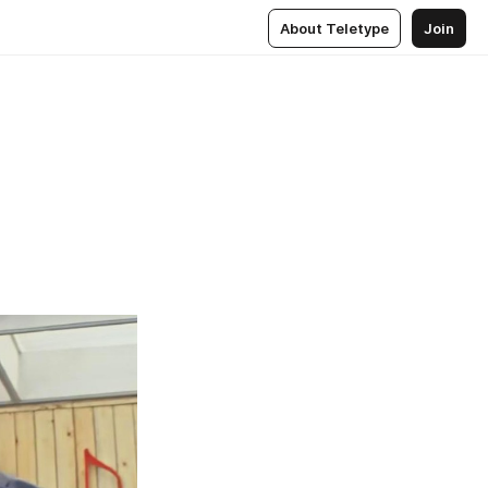
About Teletype
Join