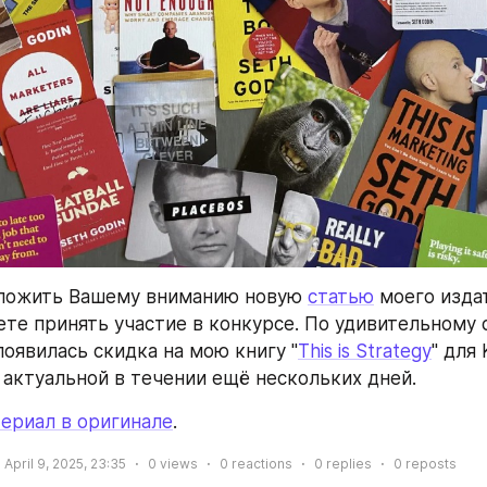
дложить Вашему вниманию новую 
статью
 моего издат
ете принять участие в конкурсе. По удивительному 
появилась скидка на мою книгу "
This is Strategy
" для 
 актуальной в течении ещё нескольких дней.
ериал в оригинале
.
April 9, 2025, 23:35
0
views
0
reactions
0
replies
0
reposts