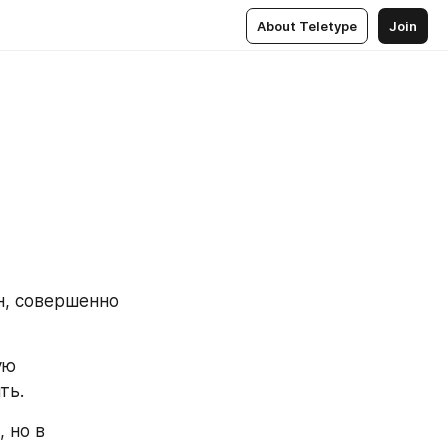
About Teletype
Join
н, совершенно 
ю 
ть.
но в 