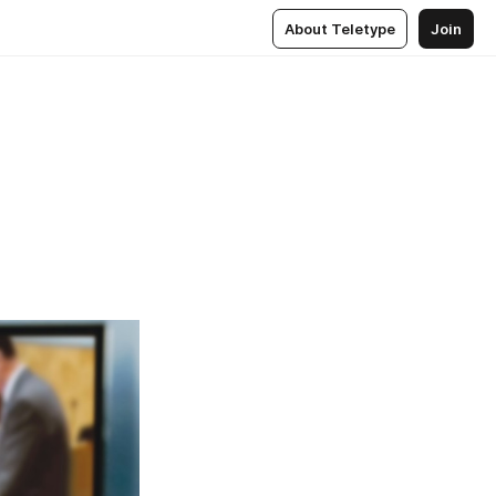
About Teletype
Join