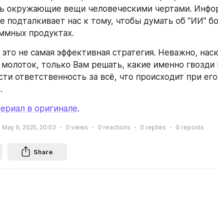
ть окружающие вещи человеческими чертами. Инфор
е подталкивает нас к тому, чтобы думать об "ИИ" бо
ммных продуктах.
 это не самая эффективная стратегия. Неважно, наск
 молоток, только Вам решать, какие именно гвозди 
сти ответственность за всё, что происходит при его 
.
ериал в оригинале
.
May 9, 2025, 20:03
0
views
0
reactions
0
replies
0
reposts
Share