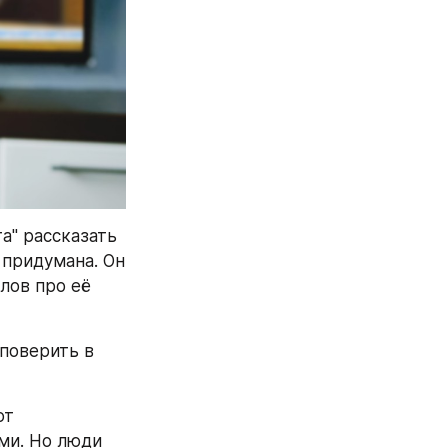
" рассказать 
придумана. Он 
лов про её 
поверить в 
т 
и. Но люди 