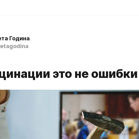
ета Година
etagodina
цинации это не ошибки