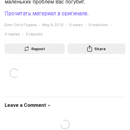
маленьких проблем Вас погубит.
Прочитать материал в оригинале
.
Блог Сета Година
May 9, 22:10
0
views
0
reactions
0
replies
0
reposts
Repost
Share
Leave a Comment