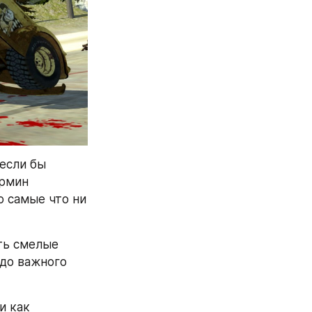
если бы 
рмин 
 самые что ни 
ь смелые 
до важного 
 как 