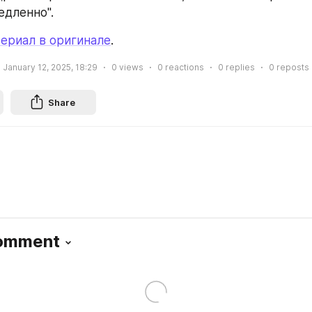
едленно".
ериал в оригинале
.
January 12, 2025, 18:29
0
views
0
reactions
0
replies
0
reposts
Share
Comment