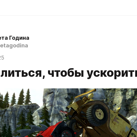
ета Година
etagodina
25
литься, чтобы ускорит