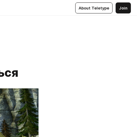
About Teletype
Join
ься