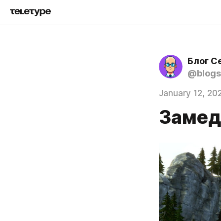
Блог С
@blogs
January 12, 20
Замед