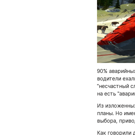
90% аварийных
водители ехал
"несчастный с
на есть "аварии
Из изложенных
планы. Но име
выбора, приво
Как говорили д