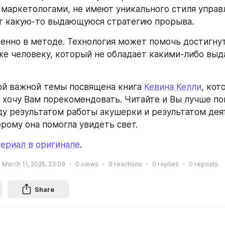
аркетологами, не имеют уникального стиля управл
т какую-то выдающуюся стратегию прорыва.
енно в методе. Технология может помочь достигнут
же человеку, который не обладает какими-либо вы
й важной темы посвящена книга 
Кевина Келли
, кот
 хочу Вам порекомендовать. Читайте и Вы лучше по
у результатом работы акушерки и результатом дея
орому она помогла увидеть свет.
ериал в оригинале
.
March 11, 2025, 23:09
0
views
0
reactions
0
replies
0
reposts
Share