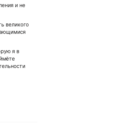
ения и не 
ь великого 
дающимися 
орую я в 
ймёте 
тельности 