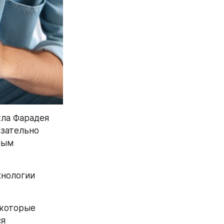
ла Фарадея 
зательно 
ым 
нологии 
которые 
я 