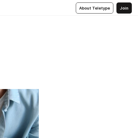
About Teletype
Join