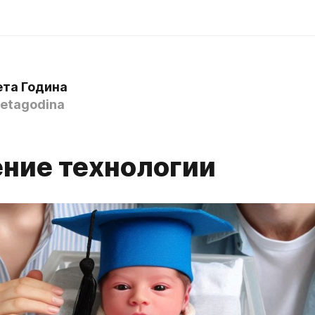
ета Година
etagodina
ние технологии