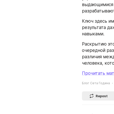
выдающимися м
разрабатываю
Ключ здесь им
результата да
навыками.
Раскрытию это
очередной раз
различия межд
человека, кот
Прочитать мат
Блог Сета Година
Repost