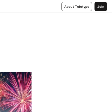
About Teletype
Join