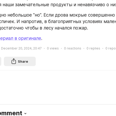
 наши замечательные продукты и ненавязчиво о ни
дно небольшое "но". Если дрова мокрые совершенно 
спичек. И напротив, в благоприятных условиях мале
достаточно чтобы в лесу начался пожар.
ериал в оригинале
.
December 20, 2024, 20:47
0
views
0
reactions
0
replies
0
repo
Share
Comment