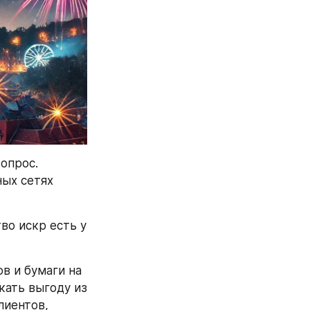
опрос. 
ых сетях 
о искр есть у 
в и бумаги на 
ать выгоду из 
иентов, 