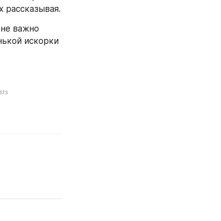
х рассказывая.
не важно 
нькой искорки 
sts