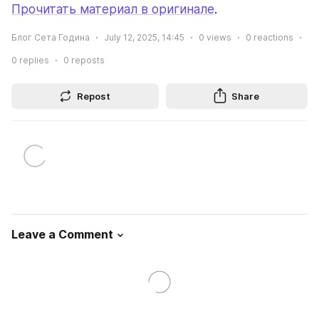
Прочитать материал в оригинале
.
Блог Сета Година
July 12, 2025, 14:45
0
views
0
reactions
0
replies
0
reposts
Repost
Share
Leave a Comment