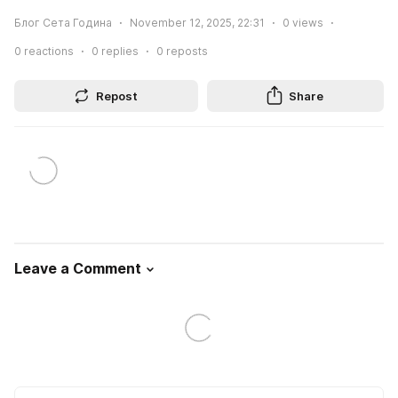
Блог Сета Година
November 12, 2025, 22:31
0
views
0
reactions
0
replies
0
reposts
Repost
Share
Leave a Comment