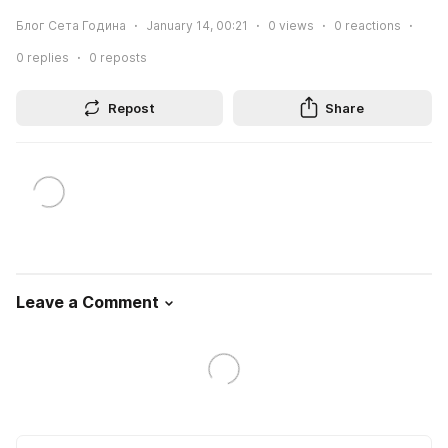
Блог Сета Година
January 14, 00:21
0
views
0
reactions
0
replies
0
reposts
Repost
Share
Leave a Comment