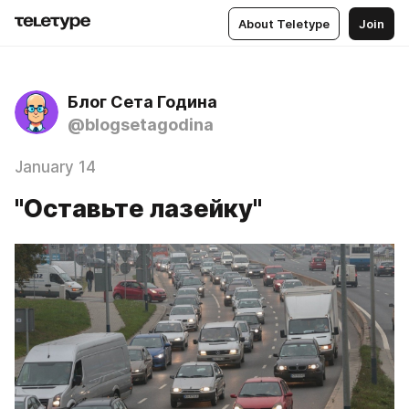
About Teletype
Join
Блог Сета Година
@blogsetagodina
January 14
"Оставьте лазейку"