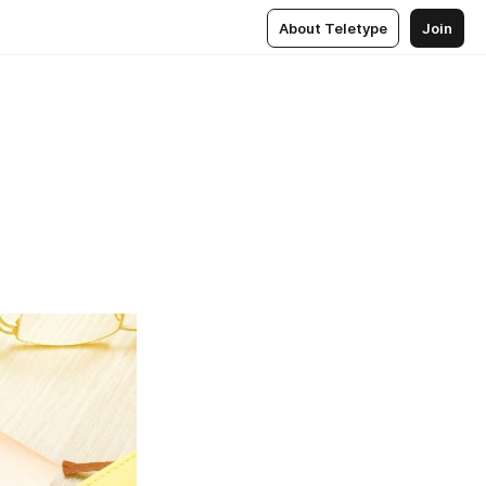
About Teletype
Join