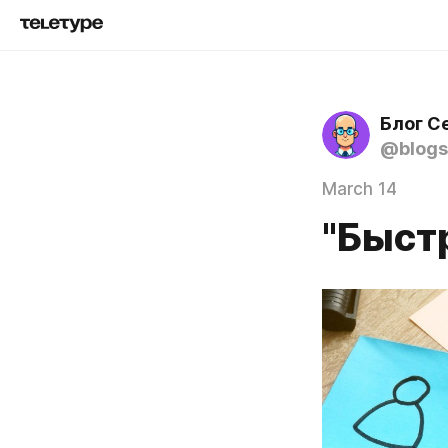
Блог С
@blogs
March 14
"Быст