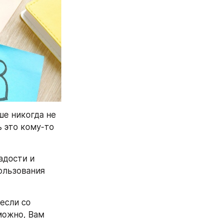
е никогда не 
 это кому-то 
дости и 
льзования 
сли со 
ожно, Вам 