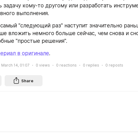
ь задачу кому-то другому или разработать инструме
вного выполнения.
 самый "следующий раз" наступит значительно раньш
ше вложить немного больше сейчас, чем снова и сно
обные "простые решения".
ериал в оригинале
.
March 14, 01:07
0
views
0
reactions
0
replies
0
reposts
Share