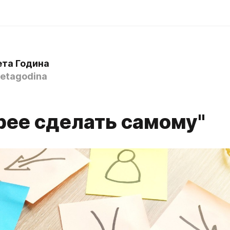
ета Година
etagodina
рее сделать самому"