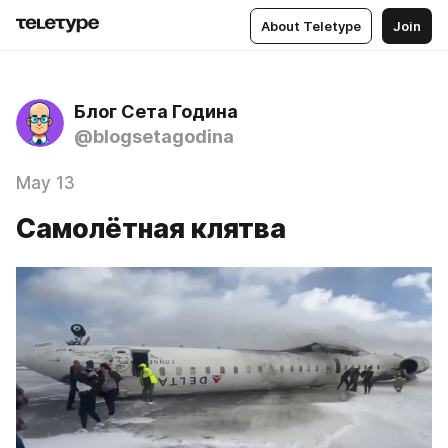
About Teletype
Join
Блог Сета Година
@blogsetagodina
May 13
Самолётная клятва