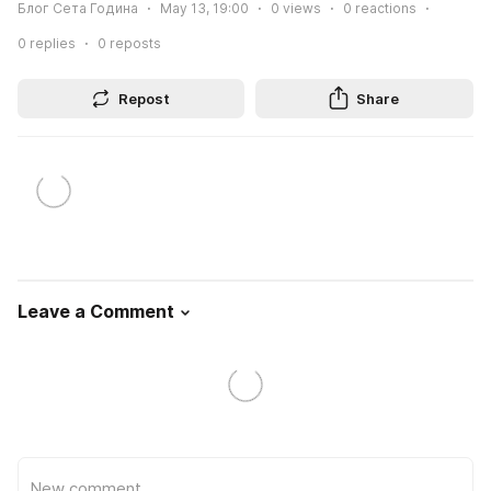
Блог Сета Година
May 13, 19:00
0
views
0
reactions
0
replies
0
reposts
Repost
Share
Leave a Comment