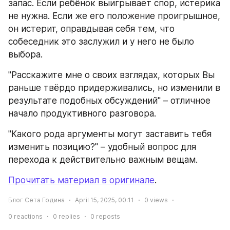
запас. Если ребёнок выигрывает спор, истерика 
не нужна. Если же его положение проигрышное, 
он истерит, оправдывая себя тем, что 
собеседник это заслужил и у него не было 
выбора.
"Расскажите мне о своих взглядах, которых Вы 
раньше твёрдо придерживались, но изменили в 
результате подобных обсуждений" – отличное 
начало продуктивного разговора.
"Какого рода аргументы могут заставить тебя 
изменить позицию?" – удобный вопрос для 
перехода к действительно важным вещам.
Прочитать материал в оригинале
.
Блог Сета Година
April 15, 2025, 00:11
0
views
0
reactions
0
replies
0
reposts