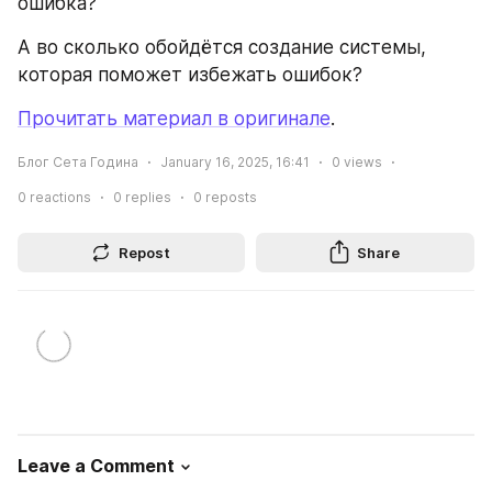
ошибка?
А во сколько обойдётся создание системы, 
которая поможет избежать ошибок?
Прочитать материал в оригинале
.
Блог Сета Година
January 16, 2025, 16:41
0
views
0
reactions
0
replies
0
reposts
Repost
Share
Leave a Comment