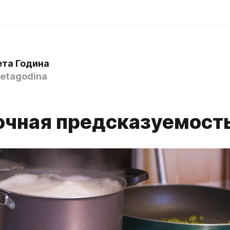
ета Година
etagodina
очная предсказуемост