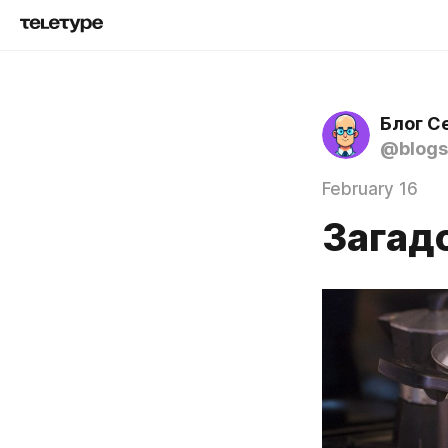
Блог С
@blogs
February 16
Загад