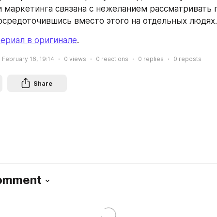
 маркетинга связана с нежеланием рассматривать г
осредоточившись вместо этого на отдельных людях.
ериал в оригинале
.
February 16, 19:14
0
views
0
reactions
0
replies
0
reposts
Share
Comment