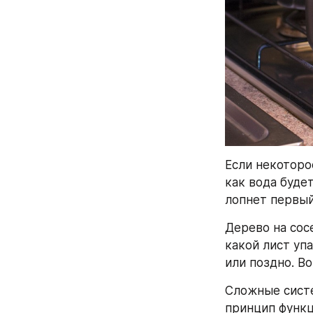
Если некоторо
как вода буде
лопнет первый
Дерево на сос
какой лист уп
или поздно. В
Сложные систе
принцип функц