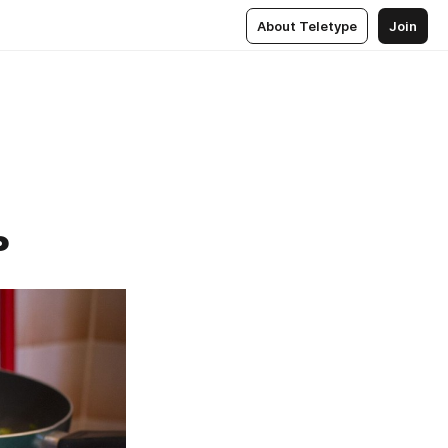
About Teletype
Join
ь