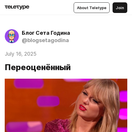
About Teletype
Join
Блог Сета Година
@blogsetagodina
July 16, 2025
Переоценённый