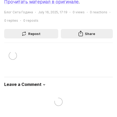
Прочитать материал в оригинале
.
Блог Сета Година
July 16, 2025, 17:19
0
views
0
reactions
0
replies
0
reposts
Repost
Share
Leave a Comment