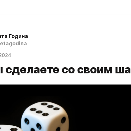
ета Година
etagodina
2024
ы сделаете со своим ш