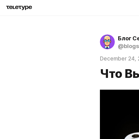
Блог С
@blogs
December 24, 
Что В