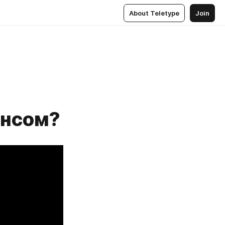
About Teletype
Join
ансом?