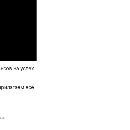
сов на успех 
рилагаем все 
sts