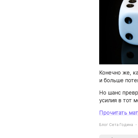
Конечно же, к
и больше пот
Но шанс превр
усилия в тот м
Прочитать мат
Блог Сета Година