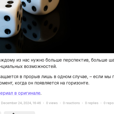
аждому из нас нужно больше перспектив, больше шан
енциальных возможностей.
ащается в прорыв лишь в одном случае, – если мы п
омент, когда он появляется на горизонте.
ериал в оригинале
.
December 24, 2024, 16:46
0
views
0
reactions
0
replies
0
repo