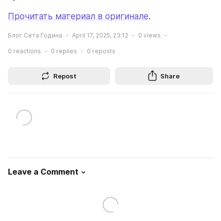
Прочитать материал в оригинале
.
Блог Сета Година
April 17, 2025, 23:12
0
views
0
reactions
0
replies
0
reposts
Repost
Share
Leave a Comment