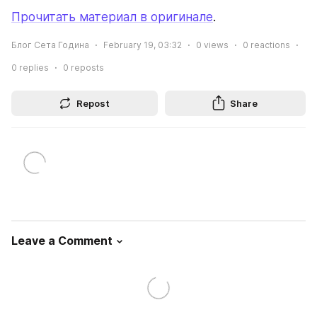
Прочитать материал в оригинале
.
Блог Сета Година
February 19, 03:32
0
views
0
reactions
0
replies
0
reposts
Repost
Share
Leave a Comment