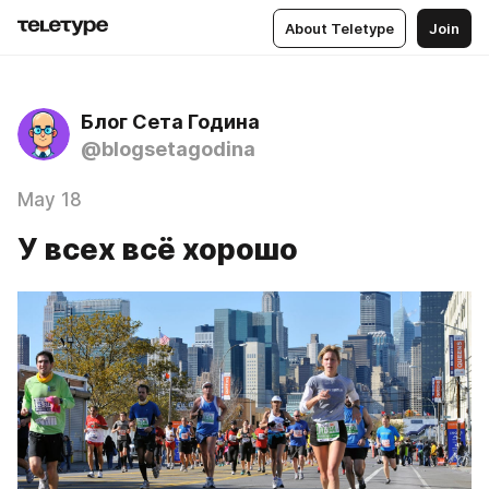
About Teletype
Join
Блог Сета Година
@blogsetagodina
May 18
У всех всё хорошо