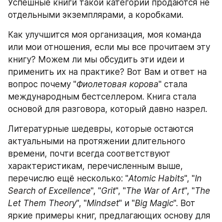
Успешные книги такой категории продаются не 
отдельными экземплярами, ​​а коробками.
Как улучшится моя организация, моя команда 
или мои отношения, если мы все прочитаем эту 
книгу? Можем ли мы обсудить эти идеи и 
применить их на практике? Вот Вам и ответ на 
вопрос почему "
Фиолетовая корова
" стала 
международным бестселлером. Книга стала 
основой для разговора, который давно назрел.
Литературные шедевры, которые остаются 
актуальными на протяжении длительного 
времени, почти всегда соответствуют 
характеристикам, перечисленным выше, 
перечислю ещё несколько: "
Atomic Habits
", "
In 
Search of Excellence
", "
Grit
", "
The War of Art
", "
The 
Let Them Theory
", "
Mindset
" и "
Big Magic
". Вот 
яркие примеры книг, предлагающих основу для 