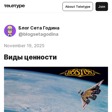
About Teletype
Join
Блог Сета Година
@blogsetagodina
November 19, 2025
Виды ценности