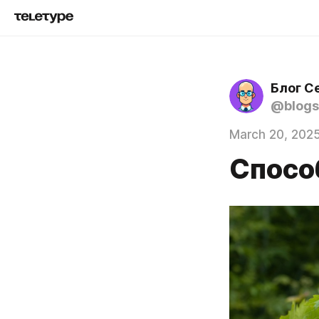
Блог С
@blogs
March 20, 202
Спосо