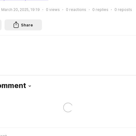
March 20, 2025, 19:19
0
views
0
reactions
0
replies
0
reposts
Share
Comment