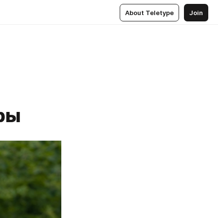
About Teletype
Join
ры