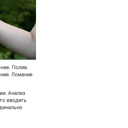
ие. Полив. 
ние. Ломание 
и. Анализ 
то вводить 
динально 