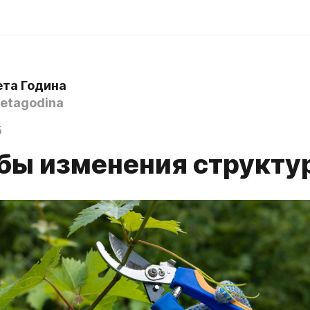
ета Година
etagodina
5
бы изменения структу