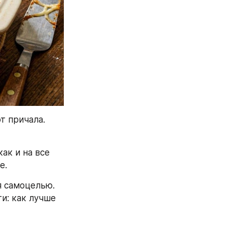
 причала. 
ак и на все 
е.
 самоцелью. 
и: как лучше 