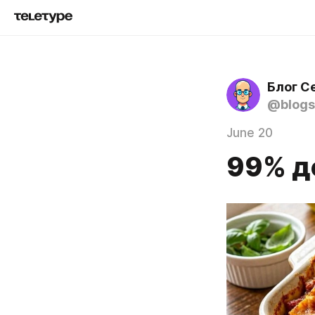
Блог С
@blogs
June 20
99% д