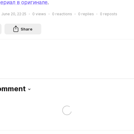
ериал в оригинале
.
June 20, 22:25
0
views
0
reactions
0
replies
0
reposts
Share
Comment