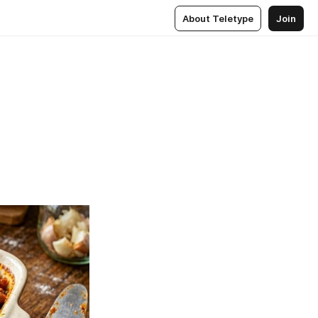
About Teletype
Join