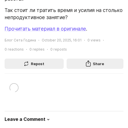
Так стоит ли тратить время и усилия на столько 
непродуктивное занятие?
Прочитать материал в оригинале
.
Блог Сета Година
October 20, 2025, 16:01
0
views
0
reactions
0
replies
0
reposts
Repost
Share
Leave a Comment