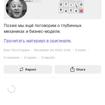
Позже мы ещё поговорим о глубинных 
механиках и бизнес-модели.
Прочитать материал в оригинале
.
Блог Сета Година
November 24, 2024, 12:42
0
views
0
reactions
0
replies
0
reposts
Repost
Share