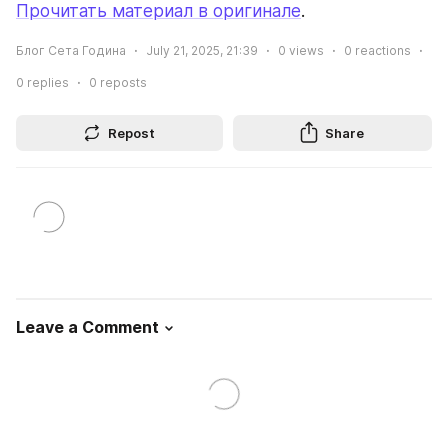
Прочитать материал в оригинале
.
Блог Сета Година
July 21, 2025, 21:39
0
views
0
reactions
0
replies
0
reposts
Repost
Share
Leave a Comment