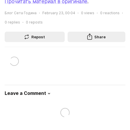
Прочитать материал в оригинале
.
Блог Сета Година
February 23, 00:04
0
views
0
reactions
0
replies
0
reposts
Repost
Share
Leave a Comment