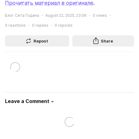
Прочитать материал в оригинале
.
Блог Сета Година
August 22, 2025, 23:06
0
views
0
reactions
0
replies
0
reposts
Repost
Share
Leave a Comment