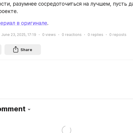
сти, разумнее сосредоточиться на лучшем, пусть да
роекте.
ериал в оригинале
.
June 23, 2025, 17:19
0
views
0
reactions
0
replies
0
reposts
Share
Comment