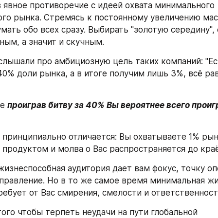
в явное противоречие с идеей охвата минимального 
го рынка. Стремясь к постоянному увеличению мас
мать обо всех сразу. Выбирать "золотую середину", 
ным, а значит и скучным.
слышали про амбициозную цель таких компаний: "Ес
40% доли рынка, а в итоге получим лишь 3%, всё рав
е 
проиграв битву за 40% Вы вероятнее всего проигр
принципиально отличается: Вы охватываете 1% рын
продуктом и молва о Вас распространяется до кра
изнеспособная аудитория дает вам фокус, точку оп
правление. Но в то же самое время минимальная жи
ребует от Вас смирения, смелости и ответственност
того чтобы терпеть неудачи на пути глобальной 