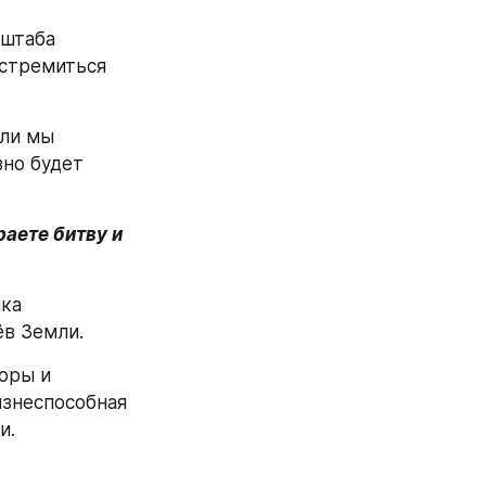
штаба 
стремиться 
ли мы 
но будет 
аете битву и 
ка 
ёв Земли.
оры и 
знеспособная 
и.