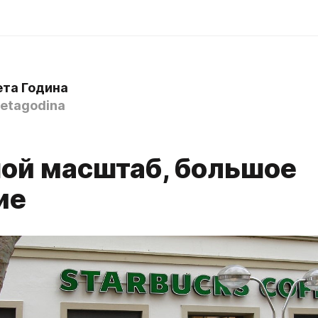
ета Година
etagodina
ой масштаб, большое
ие