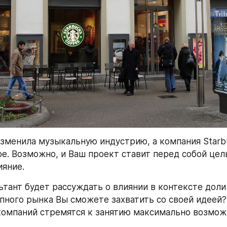
изменила музыкальную индустрию, а компания Starb
е. Возможно, и Ваш проект ставит перед собой цель
ияние.
ьтант будет рассуждать о влиянии в контексте доли 
пного рынка Вы сможете захватить со своей идеей?
омпаний стремятся к занятию максимально возмож