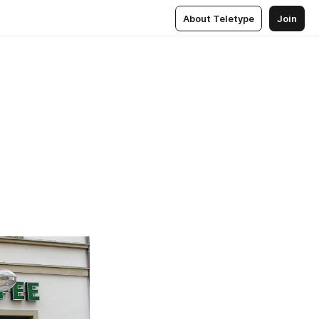
About Teletype
Join