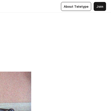
About Teletype
Join