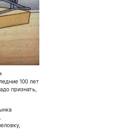
 
едние 100 лет 
до признать, 
нка 
 
ловку, 