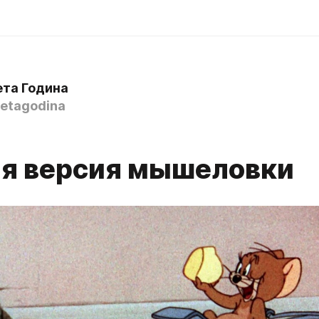
ета Година
etagodina
я версия мышеловки