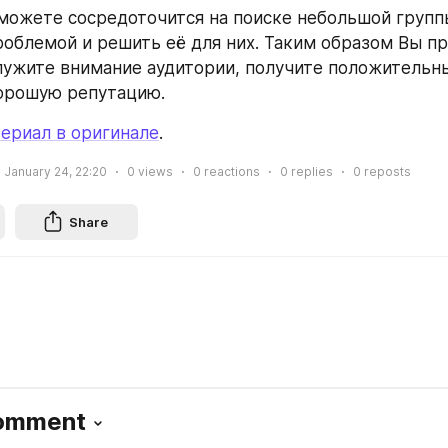
можете сосредоточится на поиске небольшой группы
роблемой и решить её для них. Таким образом Вы пр
лужите внимание аудитории, получите положительны
хорошую репутацию.
ериал в оригинале
.
January 24, 22:20
0
views
0
reactions
0
replies
0
reposts
Share
Comment