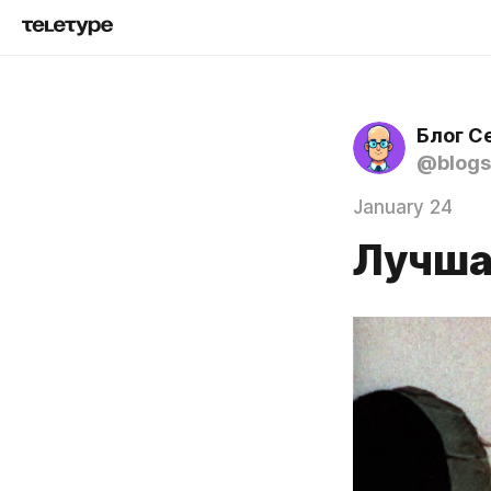
Блог С
@blogs
January 24
Лучша