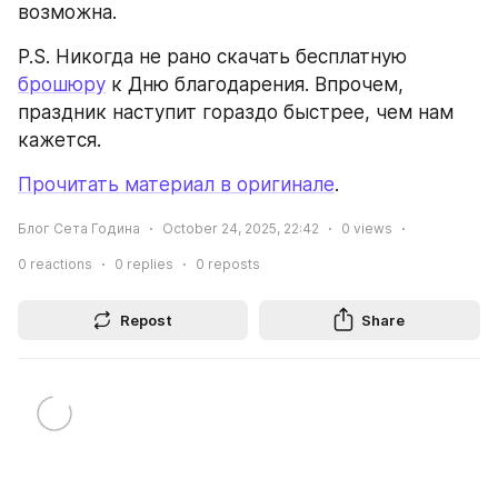
возможна.
P.S. Никогда не рано скачать бесплатную 
брошюру
 к Дню благодарения. Впрочем, 
праздник наступит гораздо быстрее, чем нам 
кажется.
Прочитать материал в оригинале
.
Блог Сета Година
October 24, 2025, 22:42
0
views
0
reactions
0
replies
0
reposts
Repost
Share