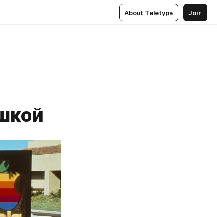
About Teletype
Join
шкой