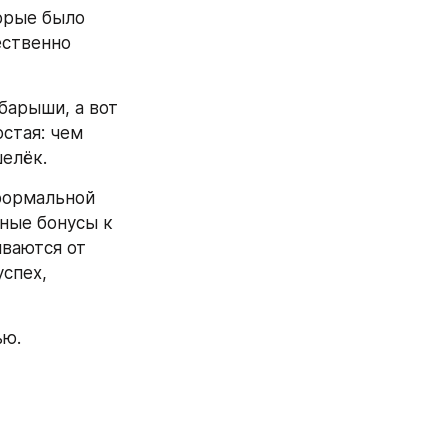
орые было 
ственно 
арыши, а вот 
тая: чем 
елёк.
формальной 
ые бонусы к 
ваются от 
спех, 
ью.