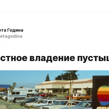
ета Година
etagodina
5
стное владение пусты