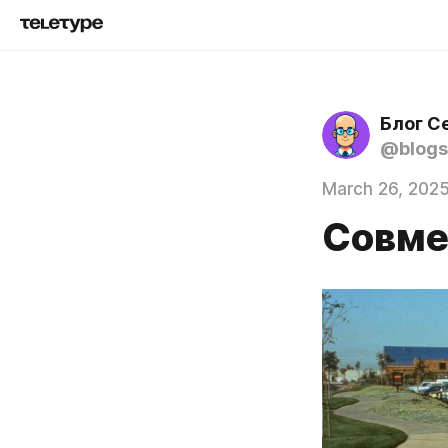
Блог С
@blogs
March 26, 202
Совме