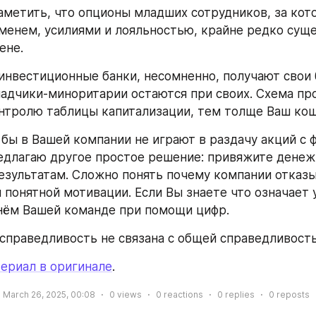
аметить, что опционы младших сотрудников, за кот
менем, усилиями и лояльностью, крайне редко суще
ене.
инвестиционные банки, несомненно, получают свои б
адчики-миноритарии остаются при своих. Схема прос
нтролю таблицы капитализации, тем толще Ваш кош
 бы в Вашей компании не играют в раздачу акций с 
длагаю другое простое решение: привяжите денежн
зультатам. Сложно понять почему компании отказы
 понятной мотивации. Если Вы знаете что означает у
нём Вашей команде при помощи цифр.
справедливость не связана с общей справедливост
ериал в оригинале
.
March 26, 2025, 00:08
0
views
0
reactions
0
replies
0
reposts