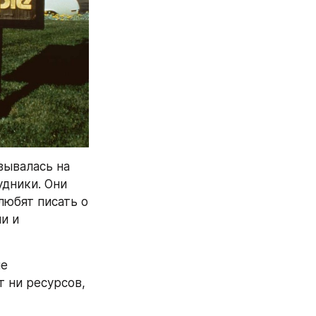
ывалась на 
дники. Они 
юбят писать о 
 и 
е 
 ни ресурсов, 