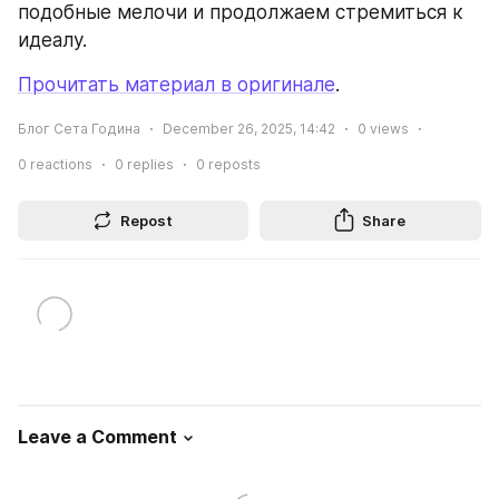
подобные мелочи и продолжаем стремиться к 
идеалу.
Прочитать материал в оригинале
.
Блог Сета Година
December 26, 2025, 14:42
0
views
0
reactions
0
replies
0
reposts
Repost
Share
Leave a Comment