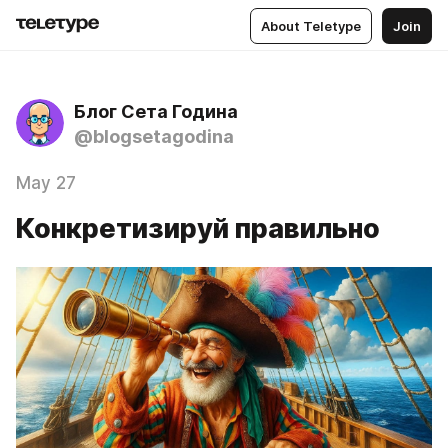
About Teletype
Join
Блог Сета Година
@blogsetagodina
May 27
Конкретизируй правильно