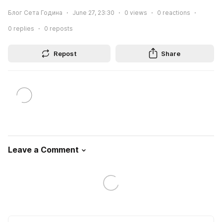
Блог Сета Година
June 27, 23:30
0
views
0
reactions
0
replies
0
reposts
Repost
Share
Leave a Comment