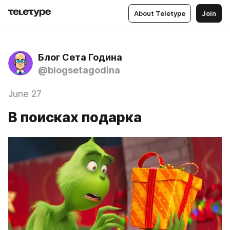
About Teletype
Join
Блог Сета Година
@blogsetagodina
June 27
В поисках подарка