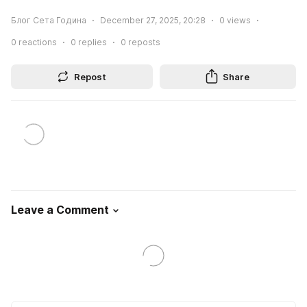
Блог Сета Година
December 27, 2025, 20:28
0
views
0
reactions
0
replies
0
reposts
Repost
Share
Leave a Comment