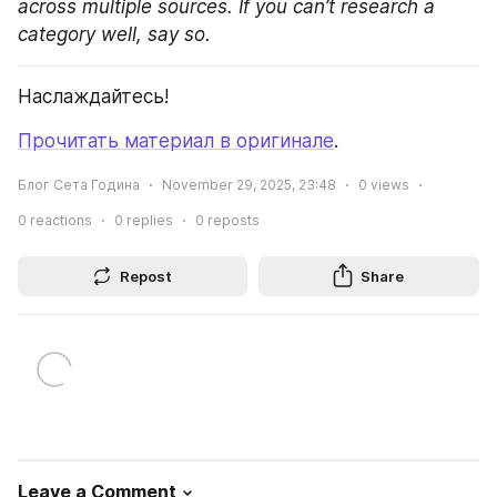
across multiple sources. If you can’t research a 
category well, say so.
Наслаждайтесь!
Прочитать материал в оригинале
.
Блог Сета Година
November 29, 2025, 23:48
0
views
0
reactions
0
replies
0
reposts
Repost
Share
Leave a Comment